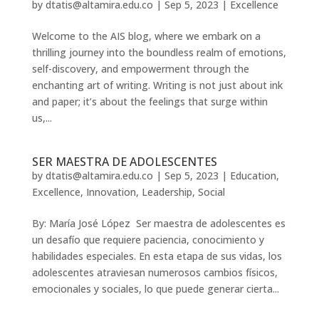
by
dtatis@altamira.edu.co
|
Sep 5, 2023
|
Excellence
Welcome to the AIS blog, where we embark on a
thrilling journey into the boundless realm of emotions,
self-discovery, and empowerment through the
enchanting art of writing. Writing is not just about ink
and paper; it’s about the feelings that surge within
us,...
SER MAESTRA DE ADOLESCENTES
by
dtatis@altamira.edu.co
|
Sep 5, 2023
|
Education
,
Excellence
,
Innovation
,
Leadership
,
Social
By: María José López Ser maestra de adolescentes es
un desafío que requiere paciencia, conocimiento y
habilidades especiales. En esta etapa de sus vidas, los
adolescentes atraviesan numerosos cambios físicos,
emocionales y sociales, lo que puede generar cierta...