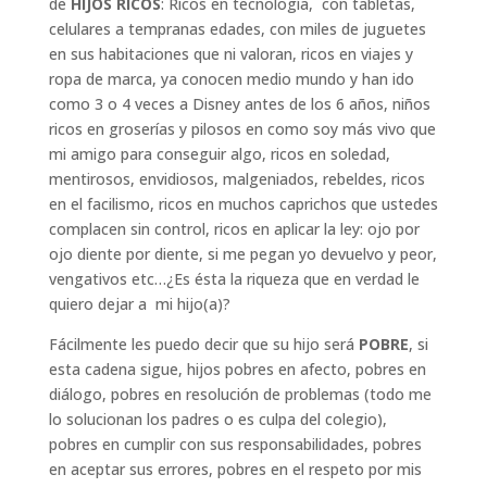
de
HIJOS RICOS
: Ricos en tecnología, con tabletas,
celulares a tempranas edades, con miles de juguetes
en sus habitaciones que ni valoran, ricos en viajes y
ropa de marca, ya conocen medio mundo y han ido
como 3 o 4 veces a Disney antes de los 6 años, niños
ricos en groserías y pilosos en como soy más vivo que
mi amigo para conseguir algo, ricos en soledad,
mentirosos, envidiosos, malgeniados, rebeldes, ricos
en el facilismo, ricos en muchos caprichos que ustedes
complacen sin control, ricos en aplicar la ley: ojo por
ojo diente por diente, si me pegan yo devuelvo y peor,
vengativos etc…¿Es ésta la riqueza que en verdad le
quiero dejar a mi hijo(a)?
Fácilmente les puedo decir que su hijo será
POBRE
, si
esta cadena sigue, hijos pobres en afecto, pobres en
diálogo, pobres en resolución de problemas (todo me
lo solucionan los padres o es culpa del colegio),
pobres en cumplir con sus responsabilidades, pobres
en aceptar sus errores, pobres en el respeto por mis