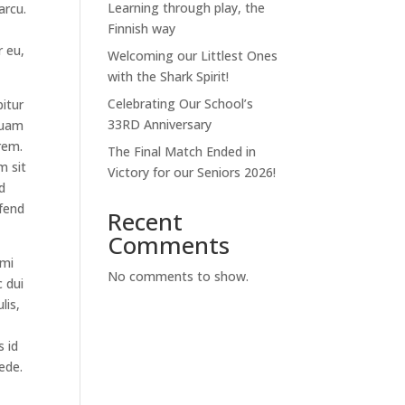
Learning through play, the
arcu.
Finnish way
r eu,
Welcoming our Littlest Ones
with the Shark Spirit!
Celebrating Our School’s
bitur
33RD Anniversary
quam
rem.
The Final Match Ended in
m sit
Victory for our Seniors 2026!
d
ifend
Recent
Comments
 mi
No comments to show.
c dui
lis,
s id
pede.