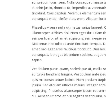
eu, pretium quis, sem. Nulla consequat massa qui
In enim justo, rhoncus ut, imperdiet a, venenatis
tincidunt. Cras dapibus. Vivamus elementum sempe
consequat vitae, eleifend ac, enim. Aliquam lorem 
Phasellus viverra nulla ut metus varius laoreet. 
ullamcorper ultricies nisi. Nam eget dui. Eti
semper libero, sit amet adipiscing sem neque sed
Maecenas nec odio et ante tincidunt tempus. Don
amet orci eget eros faucibus tincidunt. Duis leo
consequat, leo eget bibendum sodales, augue vel
sapien.
Vestibulum purus quam, scelerisque ut, mollis s
eu turpis hendrerit fringilla. Vestibulum ante ips
quis mi consectetuer lacinia. Nam pretium turpis 
ipsum. Sed aliquam ultrices mauris. Integer ant
adipiscing. Phasellus ullamcorper ipsum rutrum
dui. Aenean ut eros et nisl sagittis vestibulum. 