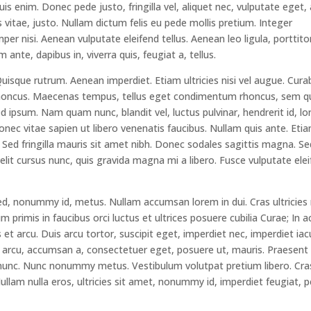
s enim. Donec pede justo, fringilla vel, aliquet nec, vulputate eget, 
 vitae, justo. Nullam dictum felis eu pede mollis pretium. Integer
r nisi. Aenean vulputate eleifend tellus. Aenean leo ligula, porttito
ante, dapibus in, viverra quis, feugiat a, tellus.
Quisque rutrum. Aenean imperdiet. Etiam ultricies nisi vel augue. Cura
am rhoncus. Maecenas tempus, tellus eget condimentum rhoncus, sem 
 ipsum. Nam quam nunc, blandit vel, luctus pulvinar, hendrerit id, lo
ec vitae sapien ut libero venenatis faucibus. Nullam quis ante. Etia
. Sed fringilla mauris sit amet nibh. Donec sodales sagittis magna. Se
it cursus nunc, quis gravida magna mi a libero. Fusce vulputate ele
ed, nonummy id, metus. Nullam accumsan lorem in dui. Cras ultricies
um primis in faucibus orci luctus et ultrices posuere cubilia Curae; In a
et arcu. Duis arcu tortor, suscipit eget, imperdiet nec, imperdiet iacu
e arcu, accumsan a, consectetuer eget, posuere ut, mauris. Praesent
 nunc. Nunc nonummy metus. Vestibulum volutpat pretium libero. Cra
Nullam nulla eros, ultricies sit amet, nonummy id, imperdiet feugiat, 