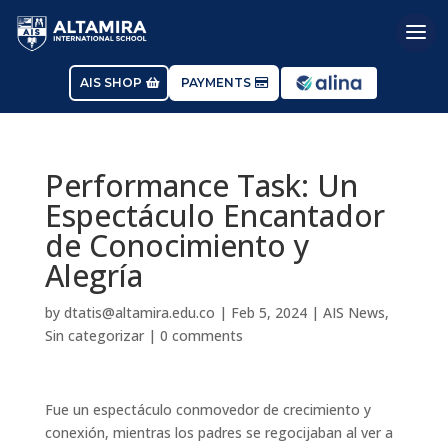
AIS SHOP
PAYMENTS
Performance Task: Un
Espectáculo Encantador
de Conocimiento y
Alegría
by
dtatis@altamira.edu.co
|
Feb 5, 2024
|
AIS News
,
Sin categorizar
|
0 comments
Fue un espectáculo conmovedor de crecimiento y
conexión, mientras los padres se regocijaban al ver a