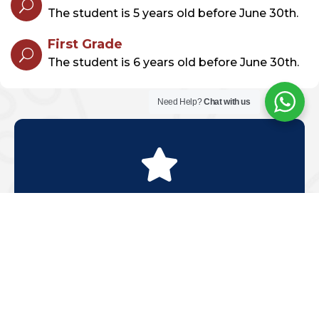
U
The student is 5 years old before June 30th.
First Grade
U
The student is 6 years old before June 30th.
Need Help?
Chat with us

Para garantizar la experiencia y la calidad
académica de nuestros estudiantes,
contamos con un cupo limitado de
admisiones, por lo que recomendamos a las
familias iniciar su proceso de admisión con
uno o dos años de anticipación.