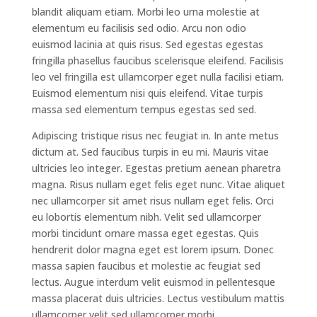
blandit aliquam etiam. Morbi leo urna molestie at
elementum eu facilisis sed odio. Arcu non odio
euismod lacinia at quis risus. Sed egestas egestas
fringilla phasellus faucibus scelerisque eleifend. Facilisis
leo vel fringilla est ullamcorper eget nulla facilisi etiam.
Euismod elementum nisi quis eleifend. Vitae turpis
massa sed elementum tempus egestas sed sed.
Adipiscing tristique risus nec feugiat in. In ante metus
dictum at. Sed faucibus turpis in eu mi. Mauris vitae
ultricies leo integer. Egestas pretium aenean pharetra
magna. Risus nullam eget felis eget nunc. Vitae aliquet
nec ullamcorper sit amet risus nullam eget felis. Orci
eu lobortis elementum nibh. Velit sed ullamcorper
morbi tincidunt ornare massa eget egestas. Quis
hendrerit dolor magna eget est lorem ipsum. Donec
massa sapien faucibus et molestie ac feugiat sed
lectus. Augue interdum velit euismod in pellentesque
massa placerat duis ultricies. Lectus vestibulum mattis
ullamcorper velit sed ullamcorper morbi.