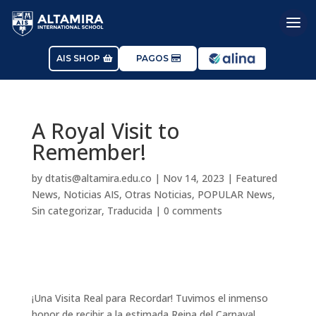
AIS SHOP
PAGOS
A Royal Visit to
Remember!
by
dtatis@altamira.edu.co
|
Nov 14, 2023
|
Featured
News
,
Noticias AIS
,
Otras Noticias
,
POPULAR News
,
Sin categorizar
,
Traducida
|
0 comments
¡Una Visita Real para Recordar! Tuvimos el inmenso
honor de recibir a la estimada Reina del Carnaval,